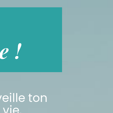
e !
eille ton
 vie.