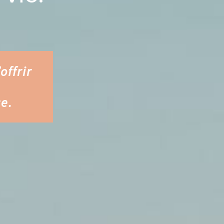
ffrir
e.