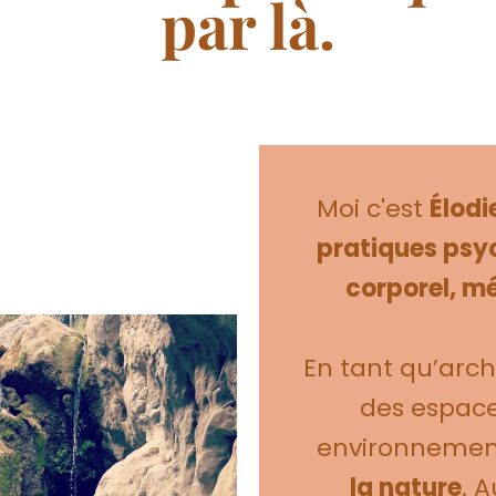
par là.
Moi c'est
Élodi
pratiques psyc
corporel, mé
En tant qu’arch
des espace
environnemen
la nature
. A