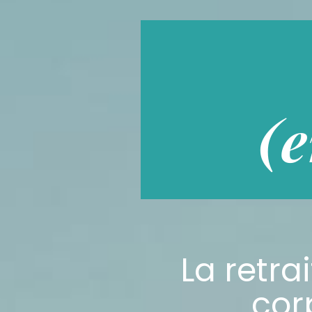
(e
La retra
corp