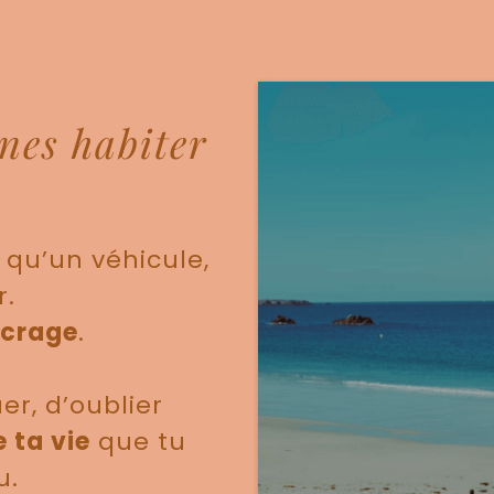
nes habiter
 qu’un véhicule,
r.
crage
.
er, d’oublier
 ta vie
que tu
u.