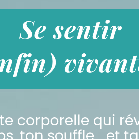
Se sentir
nfin) vivant
ite corporelle qui rév
s, ton souffle… et ta