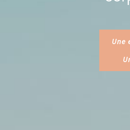
Une 
U