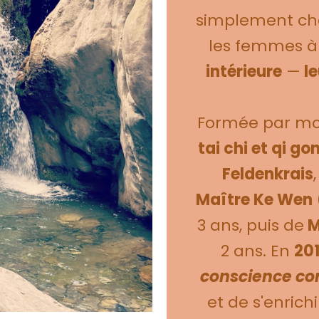
simplement ch
les femmes à
intérieure
—
le
Formée par mo
tai chi et qi go
Feldenkrais
Maître Ke Wen
3 ans, puis de
M
2 ans. En
20
conscience cor
et de s'enrich