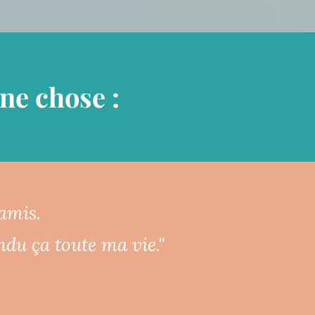
une chose :
 amis.
ndu ça toute ma vie."