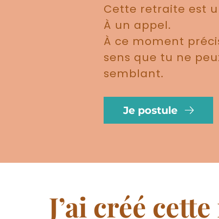
Cette retraite est 
À un appel.
À ce moment précis
sens que tu ne peux
semblant.
Je postule
J’ai créé cett