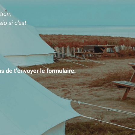
tion,
io si c’est
ens de t’envoyer le formulaire.