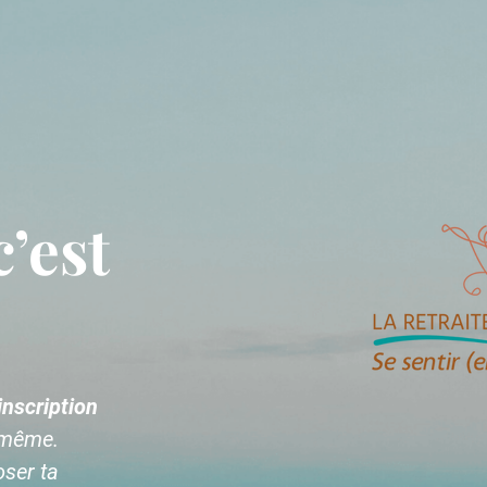
’est
inscription
-même.
ser ta